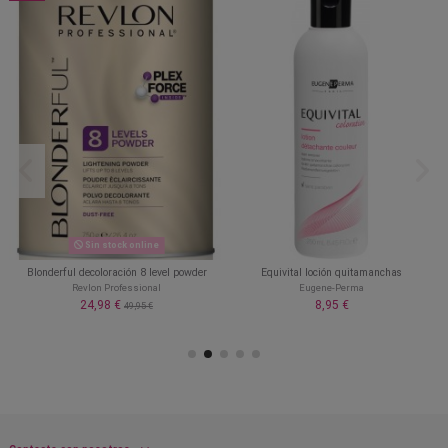
Sin stock online
Blonderful decoloración 8 level powder
Equivital loción quitamanchas
Revlon Professional
Eugene-Perma
24,98 €
8,95 €
49,95 €