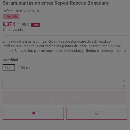
Serum puntas abiertas Repair Rescue Bonacure
Referencia
BC2328618

Agotado
8,37 €
11,95 €
-30%
Sin impuesto
El nuevo serum para puntas Repair Rescue Bonacure de Schwarzkopf
Professional mejora la calidad de las puntas del cabello previniendo que se
partan. Suaviza las puntas muy secas y dañadas y elimina el encrespamiento.
Cantidad
75 ml
150 ml
Añadir al carrito