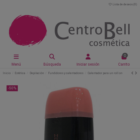
Lista de deseos (
0
)
0
Menú
Búsqueda
Iniciar sesión
Carrito
Inicio
Estética
Depilación
Fundidores y calentadores
Calentador para un roll on
-50%