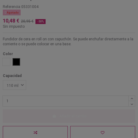
Referencia
05331004

Agotado
10,48 €
20,95 €
-50%
Sin impuesto
Fundidor de cera en roll on con capuchón. Se puede enchufar directamente a la
corriente o se puede colocar en una base.
Color
Blanco
Negro
Capacidad
Añadir al carrito