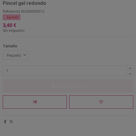
Pincel gel redondo
Referencia
06300000912

Agotado
3,40 €
Sin impuesto
Tamaño
Añadir al carrito