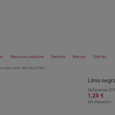
as
Manicura y pedicura
Barbería
Marcas
Ofertas
ma negra curva 180/240 gr Pollie
Lima negra
Referencia
02
1,20 €
Sin impuesto