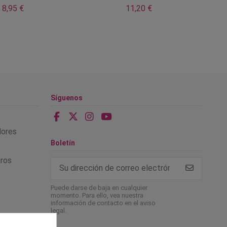
8,95 €
11,20 €
Síguenos
alores
Boletín
tros
Puede darse de baja en cualquier
momento. Para ello, vea nuestra
información de contacto en el aviso
legal.