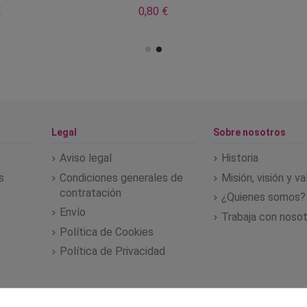
€
0,80 €
Legal
Sobre nosotros
Aviso legal
Historia
s
Condiciones generales de
Misión, visión y v
contratación
¿Quienes somos?
Envío
Trabaja con noso
Política de Cookies
Política de Privacidad