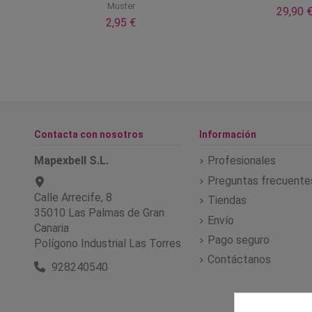
Muster
29,90 
2,95 €
Contacta con nosotros
Información
Mapexbell S.L.
Profesionales
Preguntas frecuente
Calle Arrecife, 8
Tiendas
35010 Las Palmas de Gran
Envío
Canaria
Pago seguro
Polígono Industrial Las Torres
Contáctanos
928240540