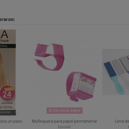
praron:
Sin stock online
ubios un paso
Muñequera para papel permanente
Lima de
Eurostil