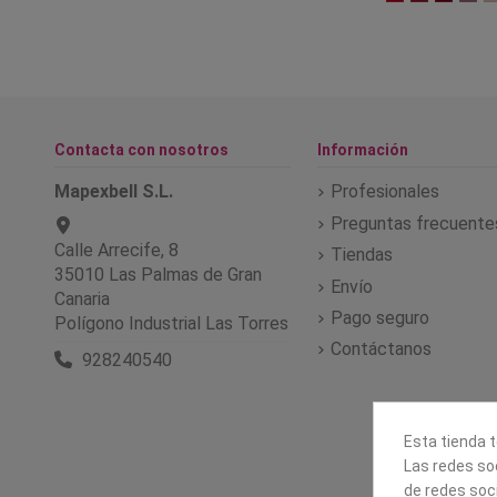
Contacta con nosotros
Información
Mapexbell S.L.
Profesionales
Preguntas frecuente
Calle Arrecife, 8
Tiendas
35010 Las Palmas de Gran
Envío
Canaria
Pago seguro
Polígono Industrial Las Torres
Contáctanos
928240540
Esta tienda t
Las redes soc
de redes soc