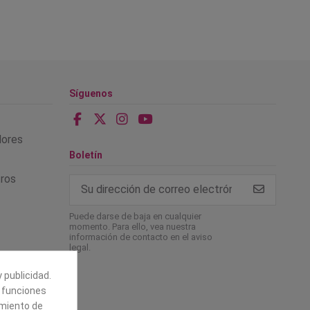
Síguenos
alores
Boletín
tros
Puede darse de baja en cualquier
momento. Para ello, vea nuestra
información de contacto en el aviso
legal.
 publicidad.
e funciones
amiento de