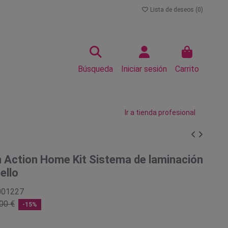
Lista de deseos (
0
)
Búsqueda
Iniciar sesión
Carrito
Ir a tienda profesional
n Action Home Kit Sistema de laminación
ello
001227
00 €
-15%