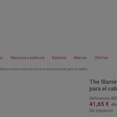
as
Manicura y pedicura
Barbería
Marcas
Ofertas
Illamin Action Home Kit Sistema de laminación para el cabello
The Illami
para el cab
Referencia
40
41,65 €
49,
Sin impuesto