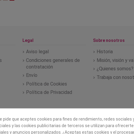
Legal
Sobre nosotros
Aviso legal
Historia
s
Condiciones generales de
Misión, visión y v
contratación
¿Quienes somos?
Envío
Trabaja con noso
Política de Cookies
Política de Privacidad
e pide que aceptes cookies para fines de rendimiento, redes sociales y
iales y las cookies publicitarias de terceros se utilizan para ofrecert
iales y anuncios personalizados. ¿Aceptas estas cookies y el proces