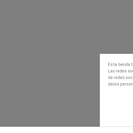
Contacta con nosotros
Información
Mapexbell S.L.
Profesionales
Preguntas frecuente
Calle Arrecife, 8
Tiendas
35010 Las Palmas de Gran
Envío
Canaria
Pago seguro
Polígono Industrial Las Torres
Esta tienda t
Contáctanos
Las redes soc
928240540
de redes soc
datos person