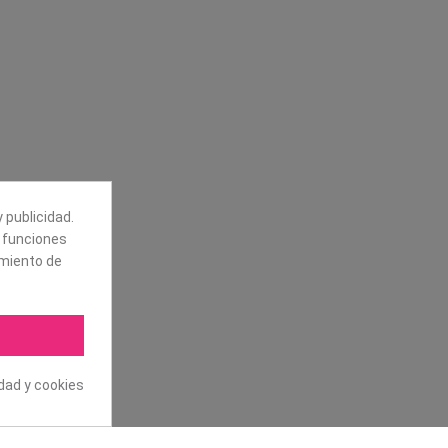
Síguenos
alores
Boletín
tros
 publicidad.
Puede darse de baja en cualquier
e funciones
momento. Para ello, vea nuestra
información de contacto en el aviso
amiento de
legal.
idad y cookies