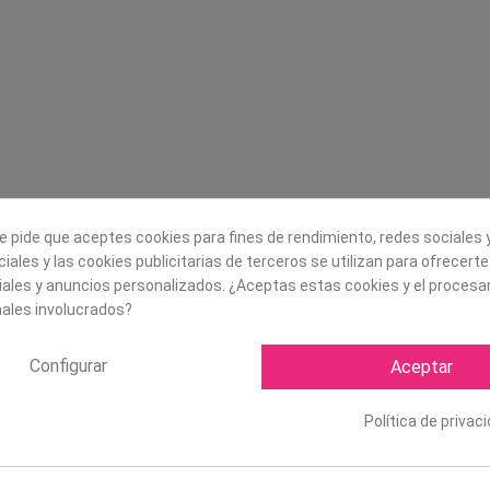
Legal
Sobre nosotros
Aviso legal
Historia
s
Condiciones generales de
Misión, visión y v
contratación
¿Quienes somos?
Envío
Trabaja con noso
Política de Cookies
e pide que aceptes cookies para fines de rendimiento, redes sociales y
Política de Privacidad
iales y las cookies publicitarias de terceros se utilizan para ofrecert
iales y anuncios personalizados. ¿Aceptas estas cookies y el proces
ales involucrados?
Configurar
Aceptar
Política de privac