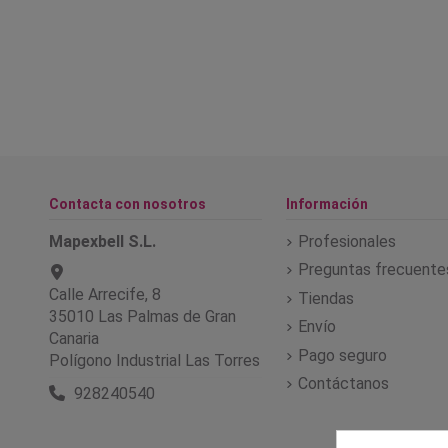
Contacta con nosotros
Información
Mapexbell S.L.
Profesionales
Preguntas frecuente
Calle Arrecife, 8
Tiendas
35010 Las Palmas de Gran
Envío
Canaria
Pago seguro
Polígono Industrial Las Torres
Contáctanos
928240540