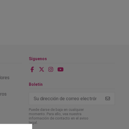
Síguenos
alores
Boletín
tros
Puede darse de baja en cualquier
momento. Para ello, vea nuestra
información de contacto en el aviso
legal.