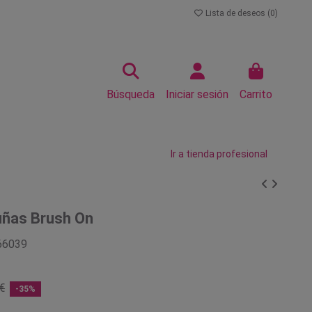
Lista de deseos (
0
)
Búsqueda
Iniciar sesión
Carrito
Ir a tienda profesional
uñas Brush On
66039
€
-35%