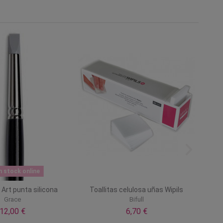
n stock online
l Art punta silicona
Toallitas celulosa uñas Wipils
Grace
Bifull
12,00 €
6,70 €