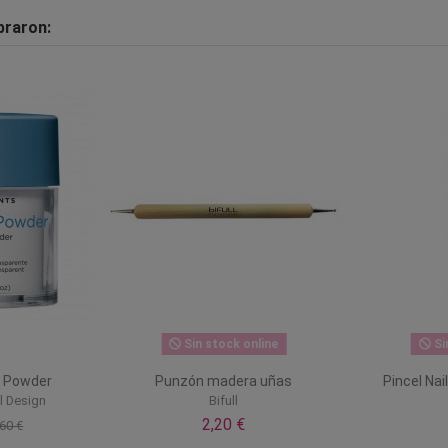
praron:
Sin stock online
Si
+ Powder
Punzón madera uñas
Pincel Nai
l Design
Bifull
2,20 €
60 €