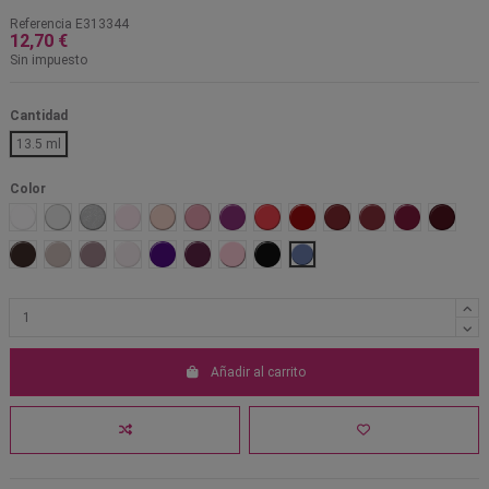
Referencia
E313344
12,70 €
Sin impuesto
Cantidad
13.5 ml
Color
Tiza
Ejecutiva
Blanco Nacar
Novia
Francés
Bella
Dinámica
Fufurufa
Linda
Fiesta
Profesional
Malvada
Ausent
Sangre Toro
Matrimonio
Virginal
Nieve
Rockera
Querendona
Juguetona
Negro
Pionera
Añadir al carrito