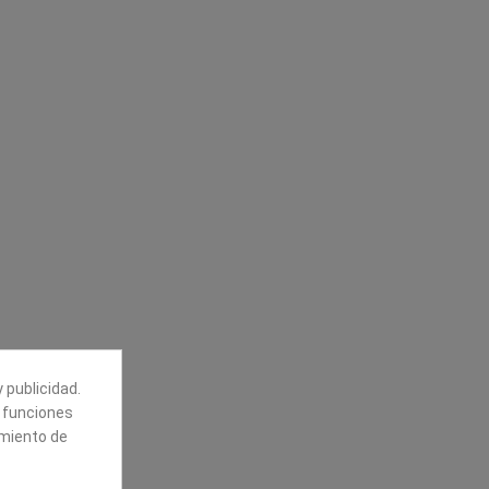
Síguenos
alores
Boletín
tros
Puede darse de baja en cualquier
momento. Para ello, vea nuestra
información de contacto en el aviso
legal.
 publicidad.
e funciones
amiento de