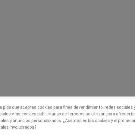
Legal
Sobre nosotros
Aviso legal
Historia
s
Condiciones generales de
Misión, visión y v
contratación
¿Quienes somos?
Envío
Trabaja con noso
Política de Cookies
Política de Privacidad
e pide que aceptes cookies para fines de rendimiento, redes sociales y
iales y las cookies publicitarias de terceros se utilizan para ofrecert
iales y anuncios personalizados. ¿Aceptas estas cookies y el proces
ales involucrados?