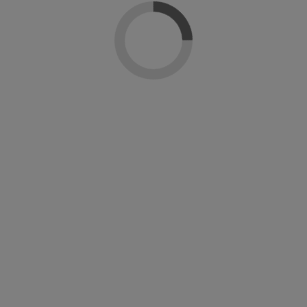
Sin stock online
ara tintes
Revlonissimo Color Clean
Esmalte D
 cm Tintella
Revlon Professional
CND Cre
10,40 €