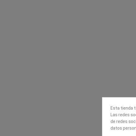
Contacta con nosotros
Información
Mapexbell S.L.
Profesionales
Preguntas frecuente
Calle Arrecife, 8
Tiendas
35010 Las Palmas de Gran
Envío
Canaria
Pago seguro
Polígono Industrial Las Torres
Contáctanos
928240540
Esta tienda t
Las redes soc
de redes soc
datos person