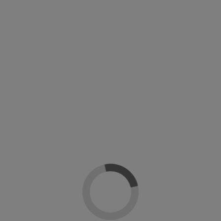
Masglo Evolution
praron: