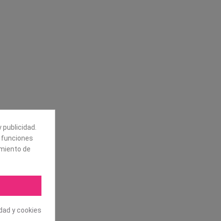
Síguenos
alores
Boletín
tros
 publicidad.
Puede darse de baja en cualquier
e funciones
momento. Para ello, vea nuestra
información de contacto en el aviso
amiento de
legal.
idad y cookies