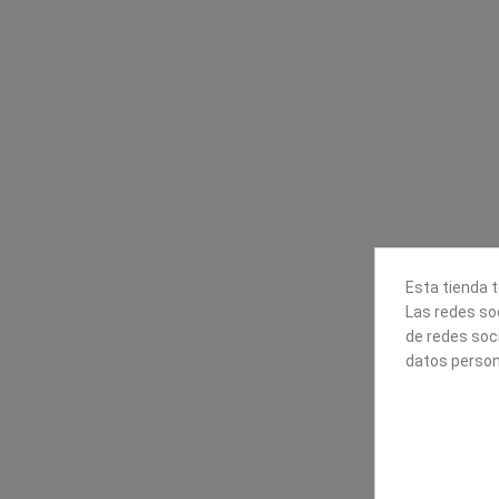
Contacta con nosotros
Información
Mapexbell S.L.
Profesionales
Preguntas frecuente
Calle Arrecife, 8
Tiendas
35010 Las Palmas de Gran
Envío
Canaria
Pago seguro
Polígono Industrial Las Torres
Esta tienda t
Contáctanos
Las redes soc
928240540
de redes soc
datos person