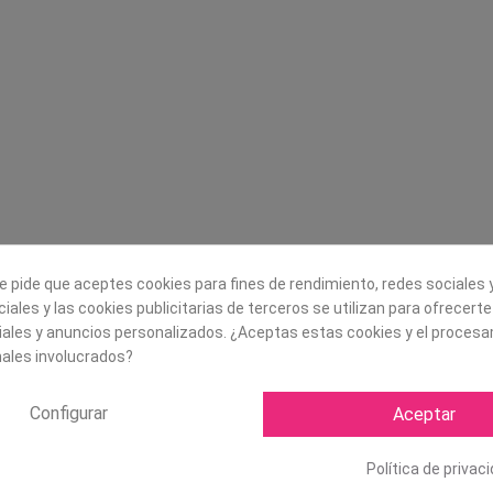
Legal
Sobre nosotros
Aviso legal
Historia
s
Condiciones generales de
Misión, visión y v
contratación
¿Quienes somos?
Envío
Trabaja con noso
Política de Cookies
e pide que aceptes cookies para fines de rendimiento, redes sociales y
Política de Privacidad
iales y las cookies publicitarias de terceros se utilizan para ofrecert
iales y anuncios personalizados. ¿Aceptas estas cookies y el proces
ales involucrados?
Configurar
Aceptar
Política de privac