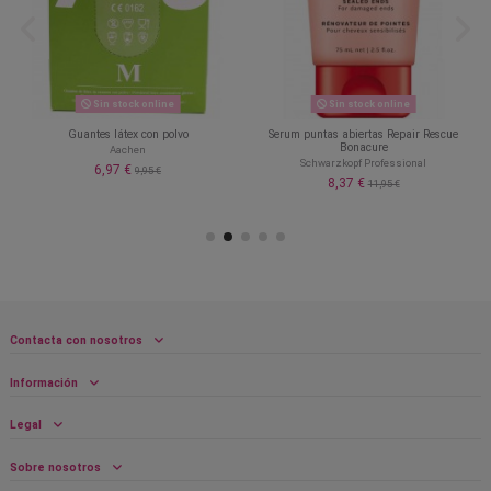
Sin stock online
Sin stock online
Guantes látex con polvo
Serum puntas abiertas Repair Rescue
Bonacure
Aachen
Schwarzkopf Professional
6,97 €
9,95 €
8,37 €
11,95 €
Contacta con nosotros
Información
Legal
Sobre nosotros