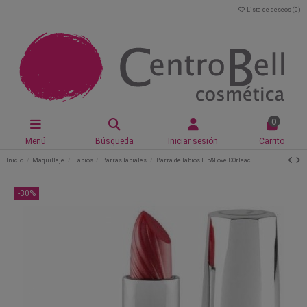
Lista de deseos (
0
)
0
Menú
Búsqueda
Iniciar sesión
Carrito
Inicio
Maquillaje
Labios
Barras labiales
Barra de labios Lip&Love DOrleac
-30%