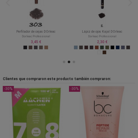
Perfilador de cejas DOrleac
Lápiz de ojos Kajal DOrleac
Dorleac Professional
Dorleac Professional
3,45 €
2,30 €
Clientes que compraron este producto también compraron:
-30%
-30%