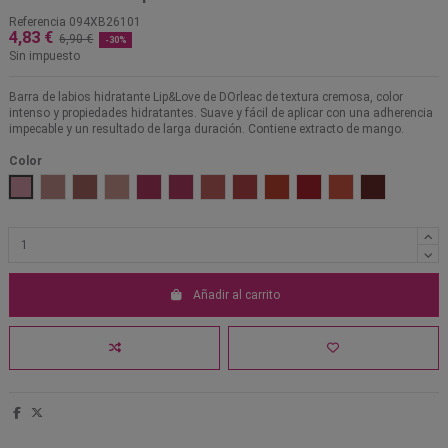
Referencia
094XB26101
4,83 €
6,90 €
-30%
Sin impuesto
Barra de labios hidratante Lip&Love de DOrleac de textura cremosa, color
intenso y propiedades hidratantes. Suave y fácil de aplicar con una adherencia
impecable y un resultado de larga duración. Contiene extracto de mango.
Color
01 Rosa perlado
02 Bronce perlado
03 Marsala
04 Rosa nude
05 Rosa blush
06 Rosa
07 Terracota
08 Rojo amapola
09 Rojo coral
10 Rojo cereza
11 Naranja
12 Vino
Añadir al carrito