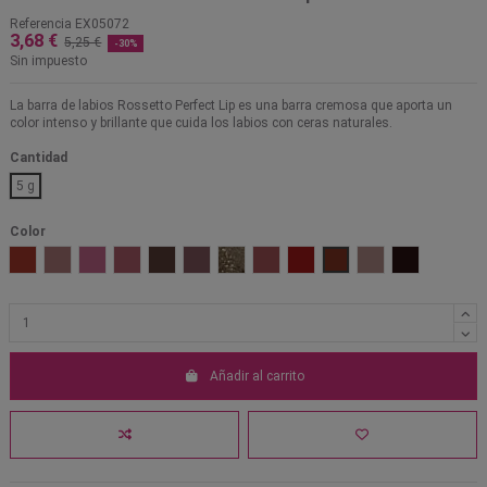
Referencia
EX05072
3,68 €
5,25 €
-30%
Sin impuesto
La barra de labios Rossetto Perfect Lip es una barra cremosa que aporta un
color intenso y brillante que cuida los labios con ceras naturales.
Cantidad
5 g
Color
Betty Red
Chili Mat
Danger
Dangerous
Digging it
Hot Tahiti
Instigator
Mangrove
Red Rock
Saigon Summer
Velvet Teddy
Viva Glam
Añadir al carrito