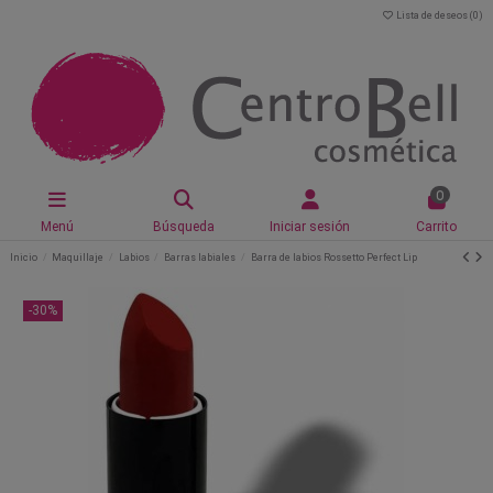
Lista de deseos (
0
)
0
Menú
Búsqueda
Iniciar sesión
Carrito
Inicio
Maquillaje
Labios
Barras labiales
Barra de labios Rossetto Perfect Lip
-30%