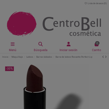
Lista de deseos (
0
)
0
Menú
Búsqueda
Iniciar sesión
Carrito
Inicio
Maquillaje
Labios
Barras labiales
Barra de labios Rossetto Perfect Lip
-30%