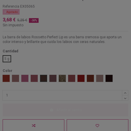
Referencia
EX05065

Agotado
3,68 €
5,25 €
-30%
Sin impuesto
La barra de labios Rossetto Perfect Lip es una barra cremosa que aporta un
color intenso y brillante que cuida los labios con ceras naturales.
Cantidad
5 g
Color
Betty Red
Chili Mat
Danger
Dangerous
Digging it
Hot Tahiti
Instigator
Mangrove
Red Rock
Saigon Summer
Velvet Teddy
Viva Glam
Añadir al carrito