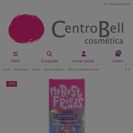
Lista de deseos (
0
)
0
Menú
Búsqueda
Iniciar sesión
Carrito
Inicio
Maquillaje
Labios
Barras labiales
Reloj con bálsamo labial
-30%