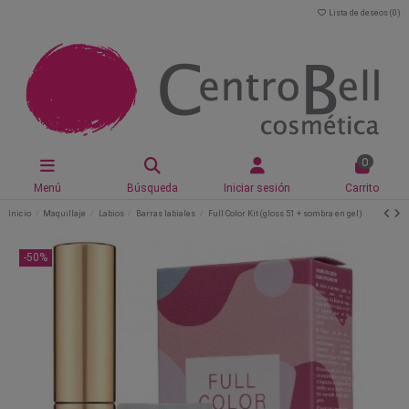
Lista de deseos (
0
)
0
Menú
Búsqueda
Iniciar sesión
Carrito
Inicio
Maquillaje
Labios
Barras labiales
Full Color Kit (gloss 51 + sombra en gel)
-50%