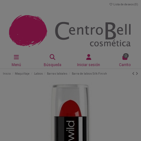
Lista de deseos (
0
)
0
Menú
Búsqueda
Iniciar sesión
Carrito
Inicio
Maquillaje
Labios
Barras labiales
Barra de labios Silk Finish