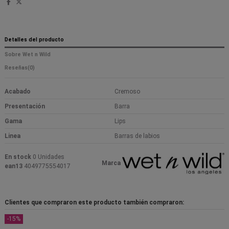
Detalles del producto
Sobre Wet n Wild
Reseñas
(0)
Acabado
Cremoso
Presentación
Barra
Gama
Lips
Linea
Barras de labios
En stock
0 Unidades
Marca
ean13
4049775554017
Clientes que compraron este producto también compraron:
-15%