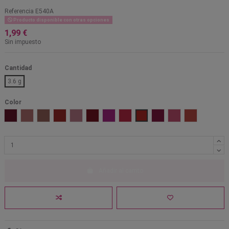
Referencia
E540A
Producto disponible con otras opciones
1,99 €
Sin impuesto
Cantidad
3.6 g
Color
Blind date
Blushing ball
Breeze
Cherry frost
Dark pink frost
Dark wine
Fuchsia blue pearl
Hot paris pink
Hot red
Just garnet
Pink ice
What's up do
Añadir al carrito