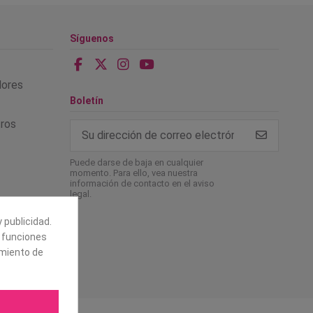
Síguenos
alores
Boletín
tros
Puede darse de baja en cualquier
momento. Para ello, vea nuestra
información de contacto en el aviso
legal.
 publicidad.
e funciones
amiento de