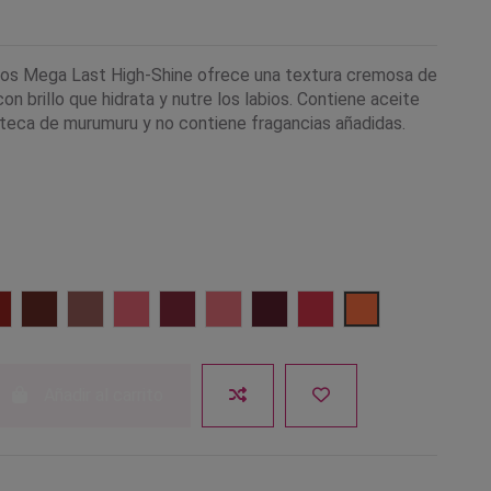
bios Mega Last High-Shine ofrece una textura cremosa de
con brillo que hidrata y nutre los labios. Contiene aceite
eca de murumuru y no contiene fragancias añadidas.
low
n Crime
ire Fighting
Jam with Me
Mad for Mauve
Pinky Ring
Raining Rubies
Rose and Stay
Sangria Time
Strawberry Lingerie
Tanger Ring the 
Añadir al carrito