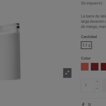
Sin impuesto
La barra de la
larga duración 
de mango, mant
Cantidad
3.3 g
Color
Bellini Overf
Crimso
F