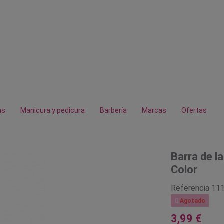
as
Manicura y pedicura
Barbería
Marcas
Ofertas
Barra de l
Color
Referencia
11

Agotado
3,99 €