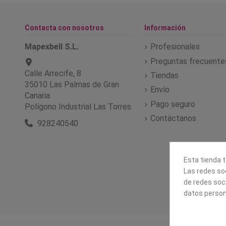
Contacta con nosotros
Información
Mapexbell S.L.
Profesionales
Preguntas frecuente
Calle Arrecife, 8
Tiendas
35010 Las Palmas de Gran
Envío
Canaria
Pago seguro
Polígono Industrial Las Torres
Contáctanos
928240540
Esta tienda t
Las redes soc
de redes soc
datos person