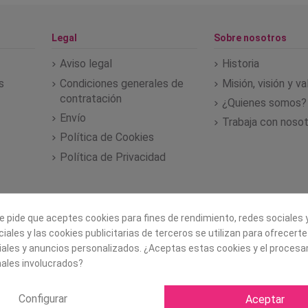
Legal
Sobre nosotros
Aviso legal
Historia
s
Condiciones generales de
Misión, visión y v
contratación
¿Quienes somos?
Envío
Trabaja con noso
Política de Cookies
Política de Privacidad
e pide que aceptes cookies para fines de rendimiento, redes sociales y
iales y las cookies publicitarias de terceros se utilizan para ofrecert
iales y anuncios personalizados. ¿Aceptas estas cookies y el proces
ales involucrados?
Configurar
Aceptar