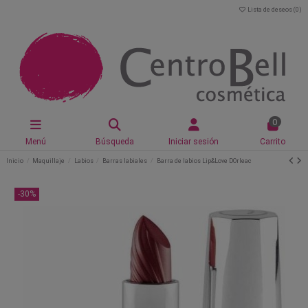
Lista de deseos (
0
)
0
Menú
Búsqueda
Iniciar sesión
Carrito
Inicio
Maquillaje
Labios
Barras labiales
Barra de labios Lip&Love DOrleac
-30%