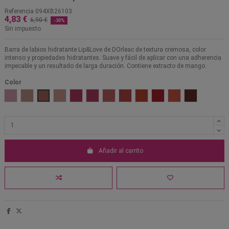
Referencia
094XB26103
4,83 €
6,90 €
-30%
Sin impuesto
Barra de labios hidratante Lip&Love de DOrleac de textura cremosa, color
intenso y propiedades hidratantes. Suave y fácil de aplicar con una adherencia
impecable y un resultado de larga duración. Contiene extracto de mango.
Color
01 Rosa perlado
02 Bronce perlado
03 Marsala
04 Rosa nude
05 Rosa blush
06 Rosa
07 Terracota
08 Rojo amapola
09 Rojo coral
10 Rojo cereza
11 Naranja
12 Vino
Añadir al carrito