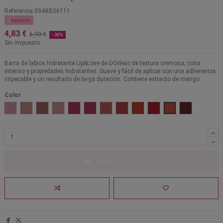
Referencia
094XB26111

Agotado
4,83 €
6,90 €
-30%
Sin impuesto
Barra de labios hidratante Lip&Love de DOrleac de textura cremosa, color
intenso y propiedades hidratantes. Suave y fácil de aplicar con una adherencia
impecable y un resultado de larga duración. Contiene extracto de mango.
Color
01 Rosa perlado
02 Bronce perlado
03 Marsala
04 Rosa nude
05 Rosa blush
06 Rosa
07 Terracota
08 Rojo amapola
09 Rojo coral
10 Rojo cereza
11 Naranja
12 Vino
Añadir al carrito