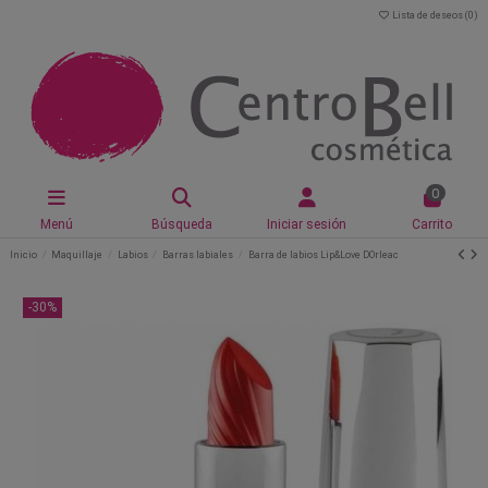
Lista de deseos (
0
)
0
Menú
Búsqueda
Iniciar sesión
Carrito
Inicio
Maquillaje
Labios
Barras labiales
Barra de labios Lip&Love DOrleac
-30%