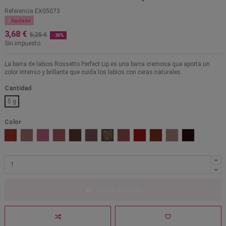
Referencia
EX05073

Agotado
3,68 €
5,25 €
-30%
Sin impuesto
La barra de labios Rossetto Perfect Lip es una barra cremosa que aporta un
color intenso y brillante que cuida los labios con ceras naturales.
Cantidad
5 g
Color
Betty Red
Chili Mat
Danger
Dangerous
Digging it
Hot Tahiti
Instigator
Mangrove
Red Rock
Saigon Summer
Velvet Teddy
Viva Glam
Añadir al carrito