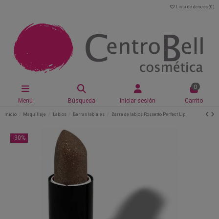
Lista de deseos (
0
)
0
Menú
Búsqueda
Iniciar sesión
Carrito
Inicio
Maquillaje
Labios
Barras labiales
Barra de labios Rossetto Perfect Lip
-30%