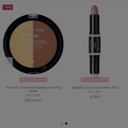
-50%
Sin stock online
Sin stock online
Paleta de Countoring Megaglo contouring
Megaglo Dual Ended Contour Stick
palette
Wet n Wild
Wet n Wild
6,29 €
3,00 €
5,99 €