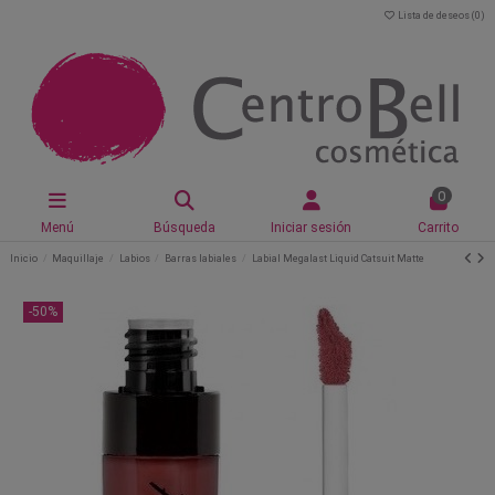
Lista de deseos (
0
)
0
Menú
Búsqueda
Iniciar sesión
Carrito
Inicio
Maquillaje
Labios
Barras labiales
Labial Megalast Liquid Catsuit Matte
-50%