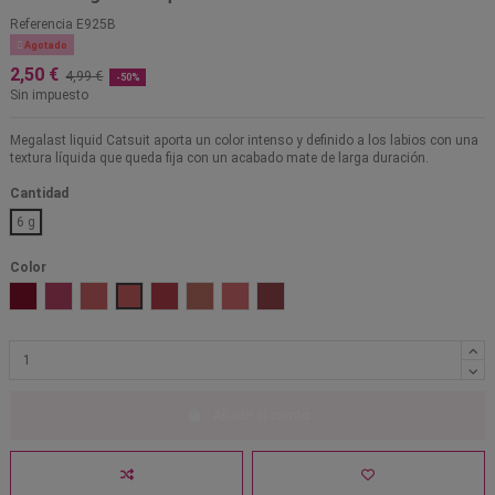
Referencia
E925B

Agotado
2,50 €
4,99 €
-50%
Sin impuesto
Megalast liquid Catsuit aporta un color intenso y definido a los labios con una
textura líquida que queda fija con un acabado mate de larga duración.
Cantidad
6 g
Color
Behind the bleachers
Berry recognize
Coral corruption
Give me mocha
Missy and fierce
Nudie patootie
Nudist peach
Rebel rose
Añadir al carrito