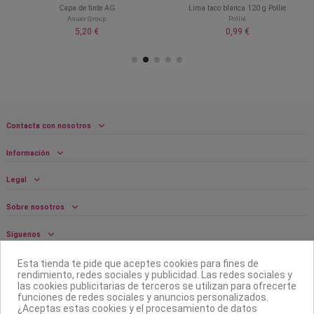
Capa de tinte AG
Lima taco blanca 120 g Pollie
Asuer Group
Pollié
5,20 €
0,99 €
Contacta con nosotros
Información
Legal
Sobre nosotros
Síguenos
Boletín
Esta tienda te pide que aceptes cookies para fines de
rendimiento, redes sociales y publicidad. Las redes sociales y
las cookies publicitarias de terceros se utilizan para ofrecerte
funciones de redes sociales y anuncios personalizados.
¿Aceptas estas cookies y el procesamiento de datos