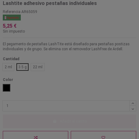
Lashtite adhesivo pestañas individuales
Referencia
AR65059

Agotado
5,25 €
Sin impuesto
El pegamento de pestañas LashTite está diseñado para pestañas postizas
individuales y de grupo. Se elimina con el removedor LashFree de Ardell.
Cantidad
2 ml
3.5 g
22 ml
Color
Transparente
Negro
Añadir al carrito