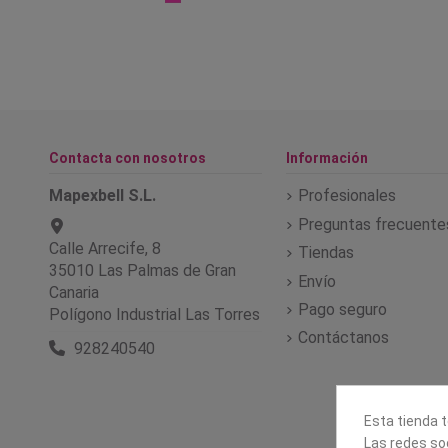
Contacta con nosotros
Información
Mapexbell S.L.
Profesionales
Preguntas frecuente
Calle Arrecife, 8
Tiendas
35010 Las Palmas de Gran
Envío
Canaria
Pago seguro
Polígono Industrial Las Torres
Contáctanos
928240540
Esta tienda t
Las redes soc