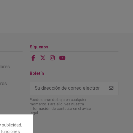
Síguenos
alores
Boletín
tros
Puede darse de baja en cualquier
momento. Para ello, vea nuestra
información de contacto en el aviso
legal.
 publicidad.
e funciones