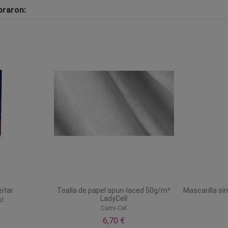
praron:
eitar
Toalla de papel spun-laced 50g/m²
Mascarilla s
LadyCell
rd
Cami-Cel
€
6,70 €