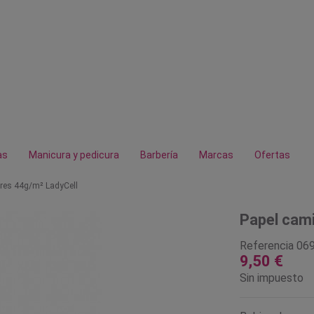
as
Manicura y pedicura
Barbería
Marcas
Ofertas
ores 44g/m² LadyCell
Papel cami
Referencia
06
9,50 €
Sin impuesto