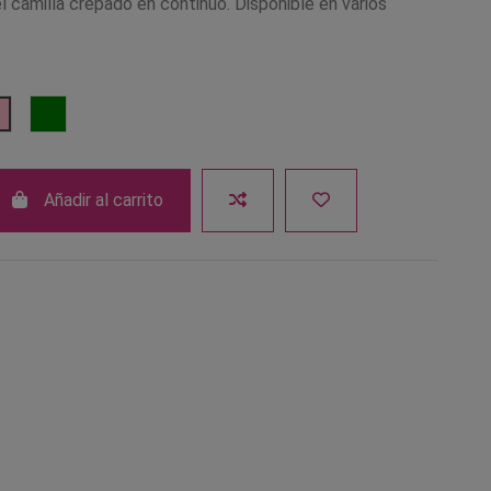
 camilla crepado en continuo. Disponible en varios
Salmón
Rosa
Verde
Añadir al carrito