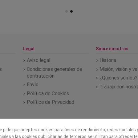
Legal
Sobre nosotros
Aviso legal
Historia
s
Condiciones generales de
Misión, visión y v
contratación
¿Quienes somos?
Envío
Trabaja con noso
Política de Cookies
Política de Privacidad
e pide que aceptes cookies para fines de rendimiento, redes sociales y
iales y las cookies publicitarias de terceros se utilizan para ofrecert