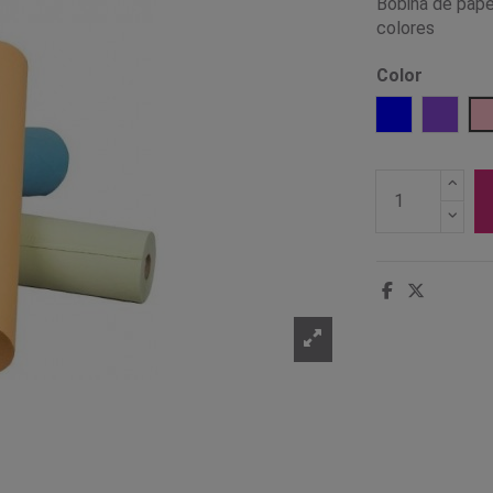
Bobina de papel
colores
Color
Azul
Lila