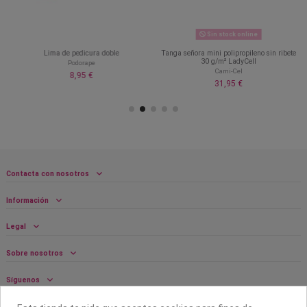
Sin stock online
Lima de pedicura doble
Tanga señora mini polipropileno sin ribete
30 g/m² LadyCell
Podorape
Cami-Cel
8,95 €
31,95 €
Contacta con nosotros
Información
Legal
Sobre nosotros
Síguenos
Boletín