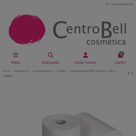
Lista de deseos (
0
)
0
Menú
Búsqueda
Iniciar sesión
Carrito
Inicio
Peluquería
Complementos
Toallas
Rollo kleenex 550-2 20x25 cm 100 m
LadyCell