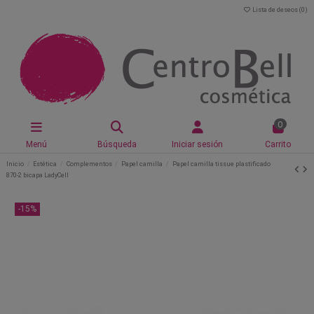
Lista de deseos (
0
)
0
Menú
Búsqueda
Iniciar sesión
Carrito
Inicio
Estética
Complementos
Papel camilla
Papel camilla tissue plastificado
870-2 bicapa LadyCell
-15%