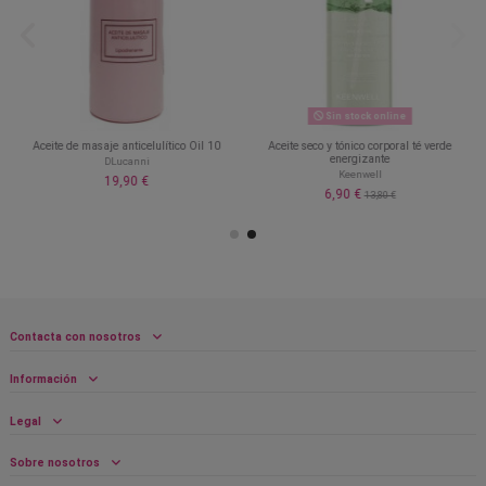
Sin stock online
Aceite de masaje anticelulítico Oil 10
Aceite seco y tónico corporal té verde
energizante
DLucanni
Keenwell
19,90 €
6,90 €
13,80 €
Contacta con nosotros
Información
Legal
Sobre nosotros