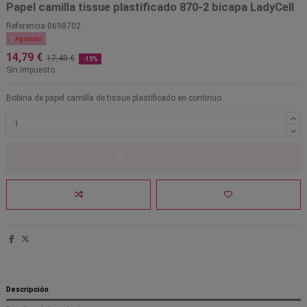
Papel camilla tissue plastificado 870-2 bicapa LadyCell
Referencia
0698702

Agotado
14,79 €
17,40 €
-15%
Sin impuesto
Bobina de papel camilla de tissue plastificado en continuo
Añadir al carrito
Descripción