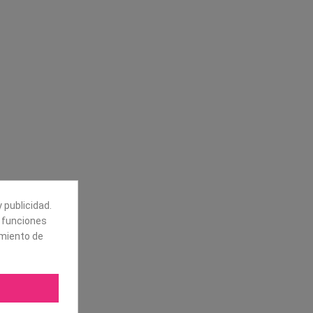
Síguenos
alores
Boletín
tros
Puede darse de baja en cualquier
momento. Para ello, vea nuestra
información de contacto en el aviso
legal.
 publicidad.
e funciones
amiento de