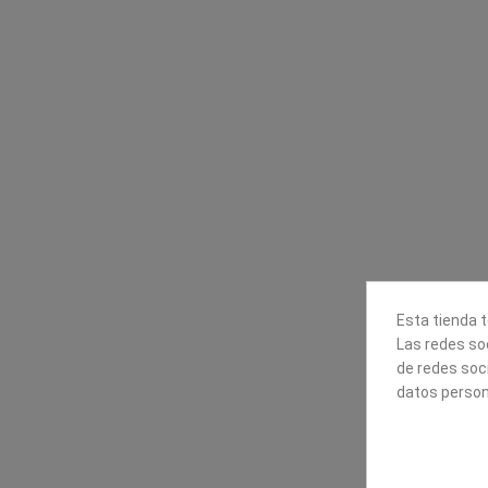
Contacta con nosotros
Información
Mapexbell S.L.
Profesionales
Preguntas frecuente
Calle Arrecife, 8
Tiendas
35010 Las Palmas de Gran
Envío
Canaria
Pago seguro
Polígono Industrial Las Torres
Contáctanos
928240540
Esta tienda t
Las redes soc
de redes soc
datos person