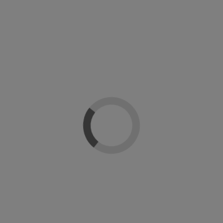
Sin stock online
Si
 Gel Base Coat
PH Nail Prep Acid Free
Revive 
ils
Artistic Nails
Ar
9,99 €
90 €