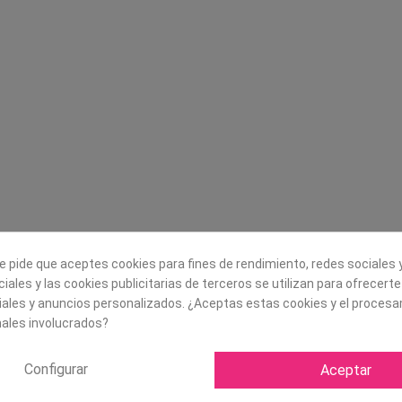
Legal
Sobre nosotros
Aviso legal
Historia
s
Condiciones generales de
Misión, visión y v
contratación
¿Quienes somos?
Envío
Trabaja con noso
Política de Cookies
Política de Privacidad
e pide que aceptes cookies para fines de rendimiento, redes sociales y
iales y las cookies publicitarias de terceros se utilizan para ofrecert
iales y anuncios personalizados. ¿Aceptas estas cookies y el proces
ales involucrados?
Configurar
Aceptar