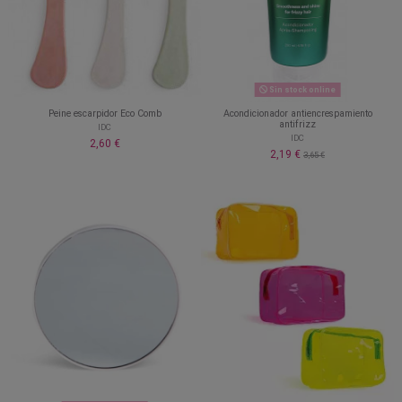
Sin stock online
Peine escarpidor Eco Comb
Acondicionador antiencrespamiento
antifrizz
IDC
IDC
2,60 €
2,19 €
3,65 €