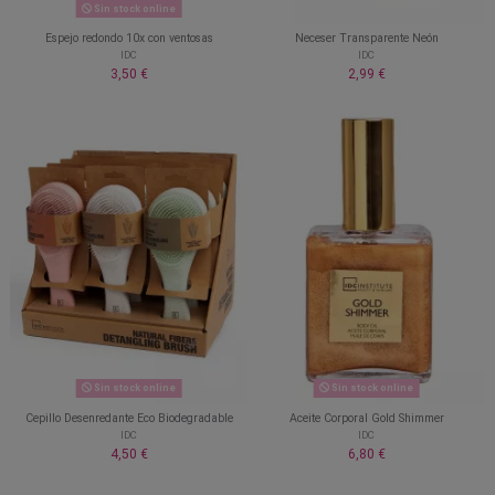
Sin stock online
Espejo redondo 10x con ventosas
Neceser Transparente Neón
IDC
IDC
3,50 €
2,99 €
Sin stock online
Sin stock online
Cepillo Desenredante Eco Biodegradable
Aceite Corporal Gold Shimmer
IDC
IDC
4,50 €
6,80 €