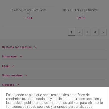
Parche de Hidrogel Para Labios
Bruma Brillante Gold Shimmer
IDC
IDC
1,50 €
3,99 €
1
2
3
4
Contacta con nosotros
Información
Legal
Sobre nosotros
Síguenos
Boletín
Esta tienda te pide que aceptes cookies para fines de
rendimiento, redes sociales y publicidad. Las redes sociales y
las cookies publicitarias de terceros se utilizan para ofrecerte
funciones de redes sociales y anuncios personalizados.