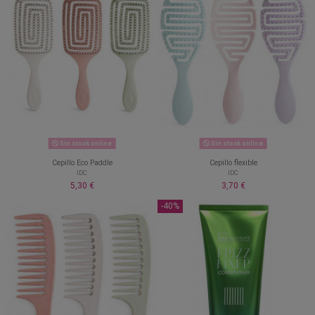
Sin stock online
Sin stock online
Cepillo Eco Paddle
Cepillo flexible
IDC
IDC
5,30 €
3,70 €
-40%