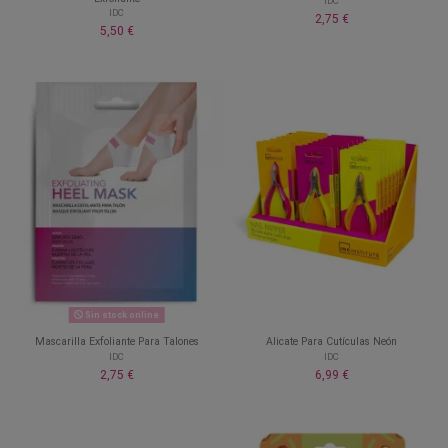
IDC
IDC
2,75 €
5,50 €
Sin stock online
Mascarilla Exfoliante Para Talones
Alicate Para Cutículas Neón
IDC
IDC
2,75 €
6,99 €