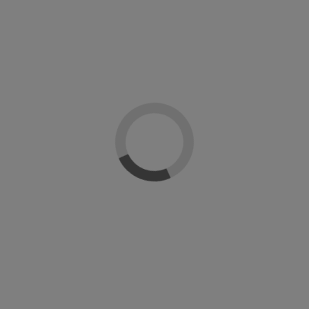
Descripción
Detalles del producto
Sobre China Glaze
Reseñas
(0)
La base adherente para uñas Strong Adhesion de China Glaze asegura
una adherencia duradera del esmalte a la uña. Este base coat contiene caolín,
la sustancia que se utiliza para abrillantar la porcelana, por lo que, el resultado
que conseguiremos es un esmaltado ultra brillante y resistente.
Le puede interesar
-20%