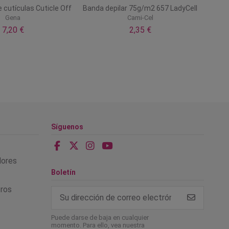
cutículas Cuticle Off
Banda depilar 75g/m2 657 LadyCell
Gena
Cami-Cel
7,20 €
2,35 €
Síguenos
alores
Boletín
tros
Puede darse de baja en cualquier
momento. Para ello, vea nuestra