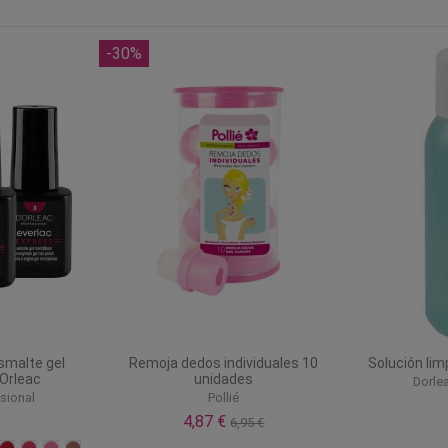
-30%
smalte gel
Remoja dedos individuales 10
Solución lim
Orleac
unidades
Dorle
sional
Pollié
4,87 €
6,95 €