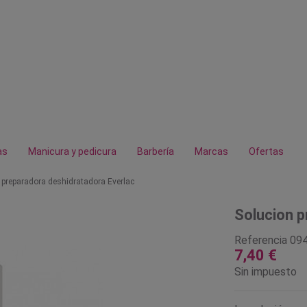
as
Manicura y pedicura
Barbería
Marcas
Ofertas
 preparadora deshidratadora Everlac
Solucion p
Referencia
09
7,40 €
Sin impuesto