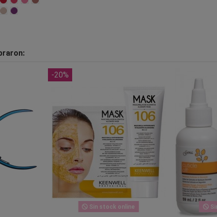
praron:
-20%
Sin stock online
Si