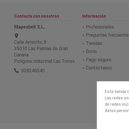
Contacta con nosotros
Información
Mapexbell S.L.
Profesionales
Preguntas frecuente
Calle Arrecife, 8
Tiendas
35010 Las Palmas de Gran
Envío
Canaria
Pago seguro
Polígono Industrial Las Torres
Contáctanos
928240540
Esta tienda t
Las redes soc
de redes soc
datos person