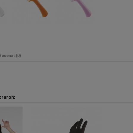
Reseñas
(0)
praron: