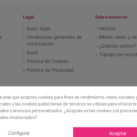
Legal
Sobre nosotros
Aviso legal
Historia
s
Condiciones generales de
Misión, visión y v
contratación
¿Quienes somos?
Envío
Trabaja con noso
Política de Cookies
Política de Privacidad
e pide que aceptes cookies para fines de rendimiento, redes sociales y
iales y las cookies publicitarias de terceros se utilizan para ofrecert
iales y anuncios personalizados. ¿Aceptas estas cookies y el proces
ales involucrados?
Configurar
Aceptar