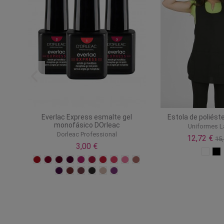
Everlac Express esmalte gel
Estola de poliéste
monofásico DOrleac
Uniformes L
Dorleac Professional
12,72 €
15,
3,00 €