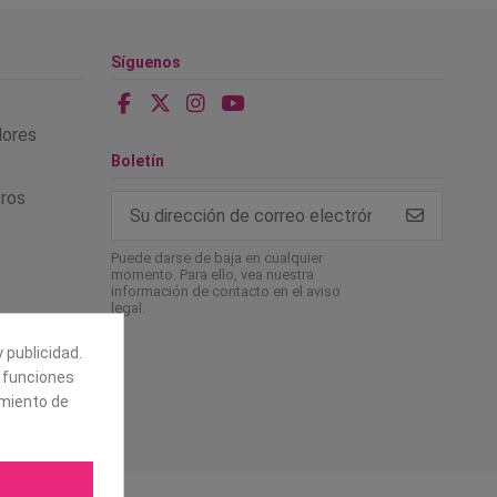
Síguenos
alores
Boletín
tros
Puede darse de baja en cualquier
momento. Para ello, vea nuestra
información de contacto en el aviso
legal.
 publicidad.
e funciones
amiento de