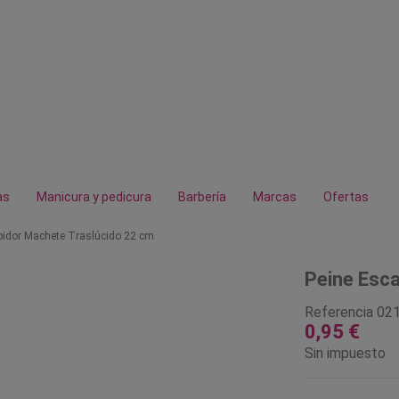
as
Manicura y pedicura
Barbería
Marcas
Ofertas
pidor Machete Traslúcido 22 cm
Peine Esca
Referencia
02
0,95 €
Sin impuesto