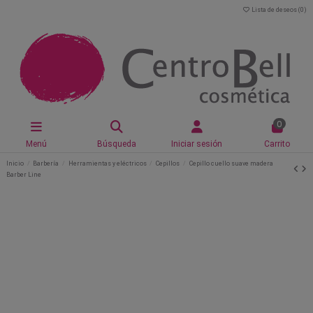
Lista de deseos (
0
)
0
Menú
Búsqueda
Iniciar sesión
Carrito
Inicio
Barbería
Herramientas y eléctricos
Cepillos
Cepillo cuello suave madera
Barber Line