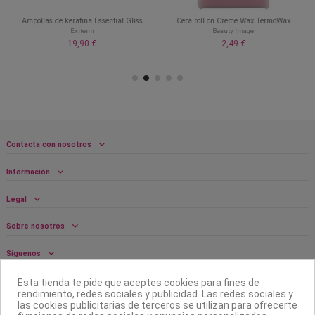
Ampollas de keratina Essential Gliss
Cera roll on Creme Wax TermoWax
Exitenn
Beauty Image
19,90 €
2,49 €
Contacta con nosotros
Información
Legal
Sobre nosotros
Síguenos
Boletín
Esta tienda te pide que aceptes cookies para fines de
rendimiento, redes sociales y publicidad. Las redes sociales y
las cookies publicitarias de terceros se utilizan para ofrecerte