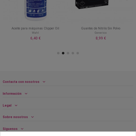
Aceite para máquinas Clipper Oil
Guantes de Nitrilo Sin Polvo
Wahl
Generico
6,40 €
8,99 €
Contacta con nosotros
Información
Legal
Sobre nosotros
Síguenos