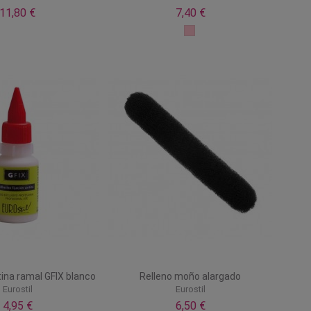
11,80 €
7,40 €
ina ramal GFIX blanco
Relleno moño alargado
Eurostil
Eurostil
4,95 €
6,50 €