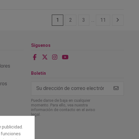
1
2
3
…
11
Síguenos
alores
Boletín
tros
Puede darse de baja en cualquier
momento. Para ello, vea nuestra
información de contacto en el aviso
legal.
 publicidad.
e funciones