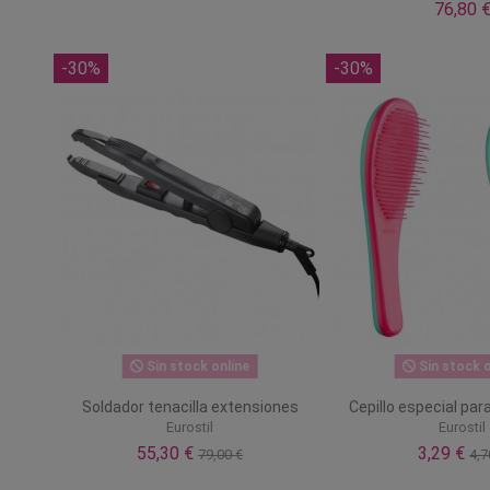
76,80 
-30%
-30%
Sin stock online
Sin stock o
Soldador tenacilla extensiones
Cepillo especial pa
Eurostil
Eurostil
55,30 €
3,29 €
79,00 €
4,7