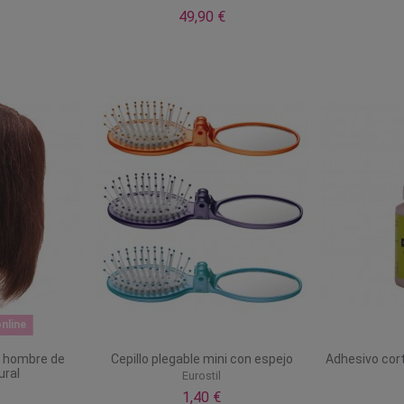
49,90 €
nline
 hombre de
Cepillo plegable mini con espejo
Adhesivo cort
ural
Eurostil
1,40 €