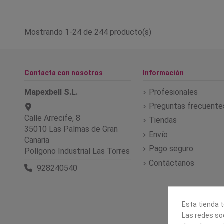
Mostrando 1-24 de 244 producto(s)
Contacta con nosotros
Información
Mapexbell S.L.
Profesionales
Preguntas frecuente
Calle Arrecife, 8
Tiendas
35010 Las Palmas de Gran
Envío
Canaria
Pago seguro
Polígono Industrial Las Torres
Contáctanos
928240540
Esta tienda t
Las redes soc