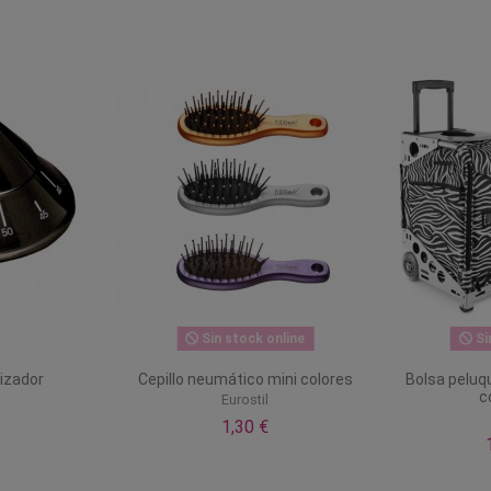
Sin stock online
Si
izador
Cepillo neumático mini colores
Bolsa peluqu
c
Eurostil
1,30 €