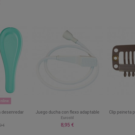
€
nline
ra desenredar
Juego ducha con flexo adaptable
Clip peineta 
Eurostil
8,95 €
0 €