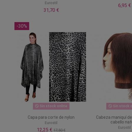
Eurostil
6,95 €
31,70 €
-30%
Sin stock online
Sin stock o
Capa para corte de nylon
Cabeza maniquí de
cabello nat
Eurostil
Eurostil
12,25 €
17,50 €