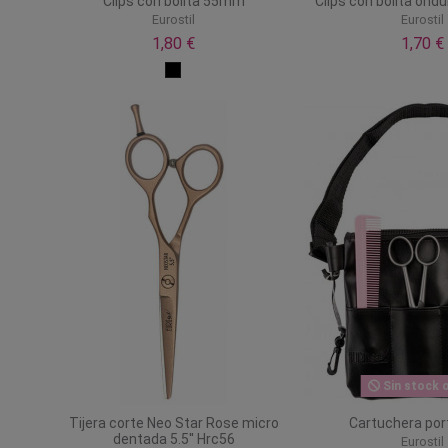
Clips con bolita 55mm
Clips con bolita on
Eurostil
Eurostil
1,80 €
1,70 €
Sin stock o
Tijera corte Neo Star Rose micro
Cartuchera por
dentada 5.5'' Hrc56
Eurostil