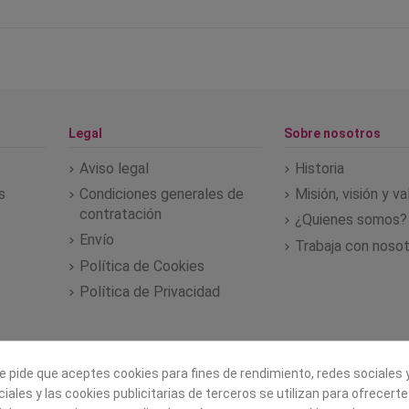
Legal
Sobre nosotros
Aviso legal
Historia
s
Condiciones generales de
Misión, visión y v
contratación
¿Quienes somos?
Envío
Trabaja con noso
Política de Cookies
Política de Privacidad
e pide que aceptes cookies para fines de rendimiento, redes sociales y
iales y las cookies publicitarias de terceros se utilizan para ofrecert