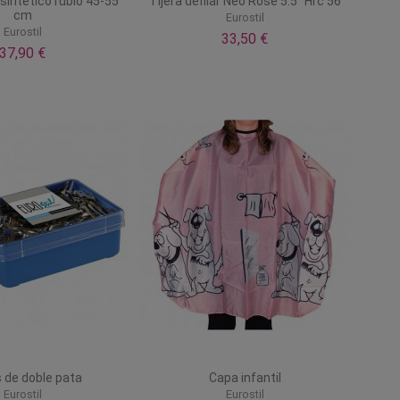
sintético rubio 45-55
Tijera defilar Neo Rose 5.5'' Hrc 56
cm
Eurostil
Eurostil
33,50 €
37,90 €
 de doble pata
Capa infantil
Eurostil
Eurostil