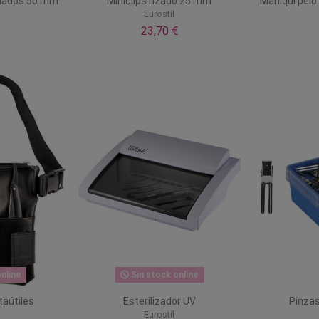
dulados 50 mm
Miniclips rizado 25 mm
Maniquí pelo 
Eurostil
23,70 €
nline
Sin stock online
taútiles
Esterilizador UV
Pinzas
Eurostil