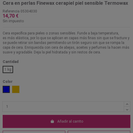
Cera en perlas Finewax cerapiel piel sensible Termowax
Referencia
05304030
14,70 €
Sin impuesto
Cera específica para pieles o zonas sensibles. Funde a baja temperatura,
es más elástica, por lo que se aplican en capas más finas sin que se fracture y
se puede retirar sin bandas permitiendo un tirón seguro sin que se rompa la
capa de cera. Enriquecida con cera de abejas, aceites y perfumes la hacen más
suave y agradable. Deja la piel hidratada y sin restos de cera.
Cantidad
1 kg
Color
Azul
Oro
Añadir al carrito