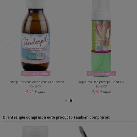
Sin stock online
Sin stock online
Underpil prevención de vello enquistado
Aqua mousse predepil Depil Ok
Depil OK
Depil OK
5,28 €
7,20 €
6,60 €
9,00 €
Clientes que compraron este producto también compraron: