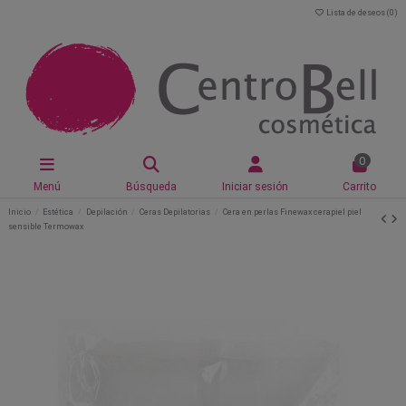
Lista de deseos (
0
)
0
Menú
Búsqueda
Iniciar sesión
Carrito
Inicio
Estética
Depilación
Ceras Depilatorias
Cera en perlas Finewax cerapiel piel
sensible Termowax