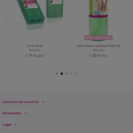
Sin stock online
Cera roll on
Aqua mousse predepil Depil Ok
Depil OK
Depil OK
1,76 €
7,20 €
2,20 €
9,00 €
Contacta con nosotros
Información
Legal