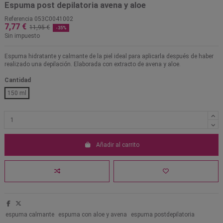
Espuma post depilatoria avena y aloe
Referencia
053C0041002
7,77 €
11,95 €
-35%
Sin impuesto
Espuma hidratante y calmante de la piel ideal para aplicarla después de haber
realizado una depilación. Elaborada con extracto de avena y aloe.
Cantidad
150 ml
Añadir al carrito
espuma calmante
espuma con aloe y avena
espuma postdepilatoria