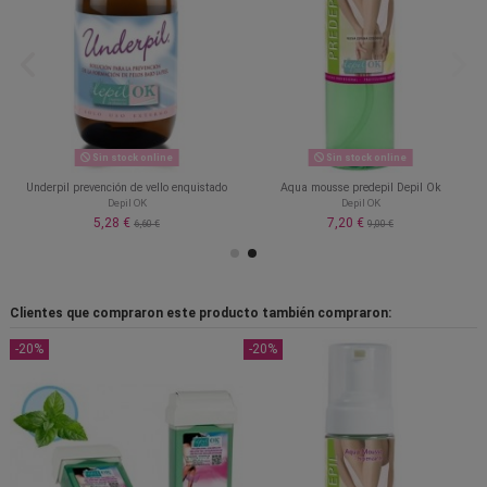
Sin stock online
Sin stock online
Underpil prevención de vello enquistado
Aqua mousse predepil Depil Ok
Depil OK
Depil OK
5,28 €
7,20 €
6,60 €
9,00 €
Clientes que compraron este producto también compraron:
-20%
-20%