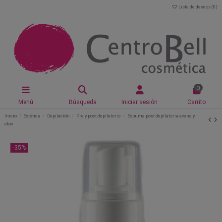
Lista de deseos (
0
)
0
Menú
Búsqueda
Iniciar sesión
Carrito
Inicio
Estética
Depilación
Pre y post depilatorio
Espuma post depilatoria avena y
aloe
-35%