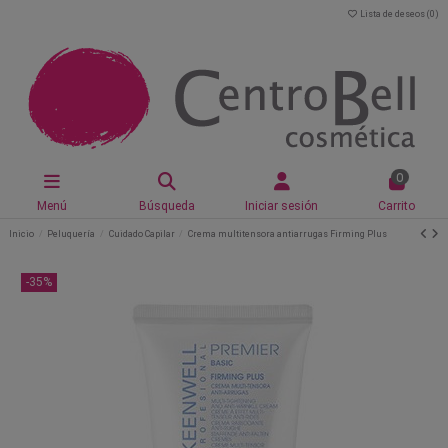
Lista de deseos (
0
)
0
Menú
Búsqueda
Iniciar sesión
Carrito
Inicio
Peluquería
Cuidado Capilar
Crema multitensora antiarrugas Firming Plus
-35%