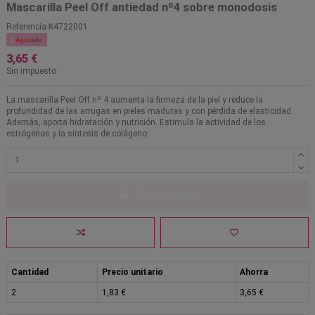
Mascarilla Peel Off antiedad nº4 sobre monodosis
Referencia
K4722001

Agotado
3,65 €
Sin impuesto
La mascarilla Peel Off nº 4 aumenta la firmeza de la piel y reduce la
profundidad de las arrugas en pieles maduras y con pérdida de elasticidad.
Además, aporta hidratación y nutrición. Estimula la actividad de los
estrógenos y la síntesis de colágeno.
Añadir al carrito
Cantidad
Precio unitario
Ahorra
2
1,83 €
3,65 €