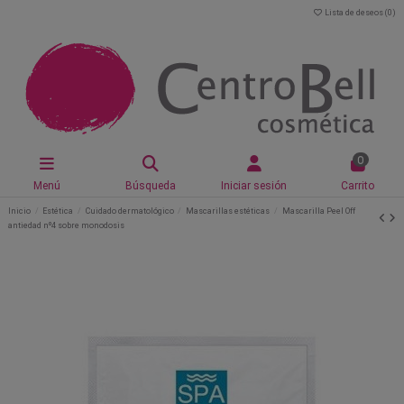
Lista de deseos (
0
)
0
Menú
Búsqueda
Iniciar sesión
Carrito
Inicio
Estética
Cuidado dermatológico
Mascarillas estéticas
Mascarilla Peel Off
antiedad nº4 sobre monodosis