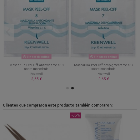
Sin stock online
Sin stock online
e
Mascarilla Peel Off antioxidante nº8
Mascarilla Peel Off despigmentante nº7
sobre monodosis
sobre monodosis
Keenwell
Keenwell
3,65 €
3,65 €
Clientes que compraron este producto también compraron:
-35%