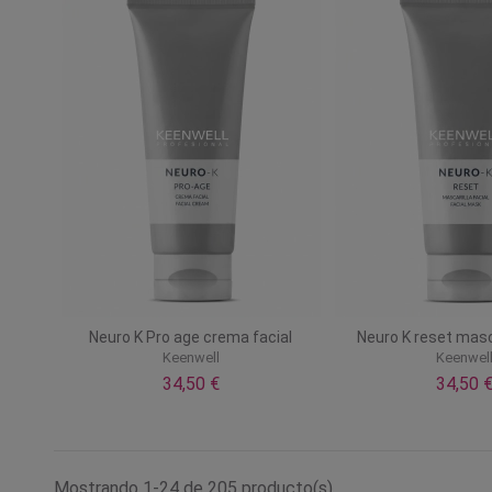
Neuro K Pro age crema facial
Neuro K reset masca
Keenwell
Keenwel
34,50 €
34,50 
Mostrando 1-24 de 205 producto(s)