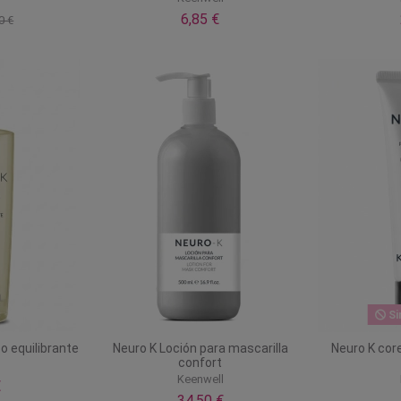
6,85 €
0 €
Si
o equilibrante
Neuro K Loción para mascarilla
Neuro K cor
confort
l
Keenwell
€
34,50 €