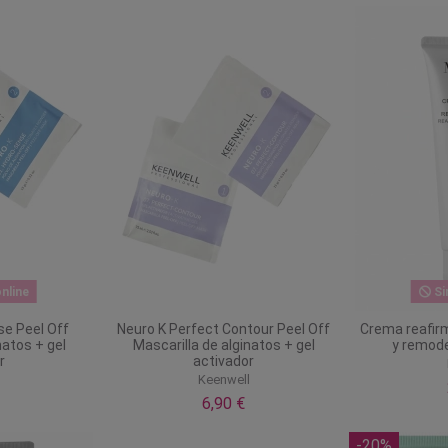
nline
Si
se Peel Off
Neuro K Perfect Contour Peel Off
Crema reafir
natos + gel
Mascarilla de alginatos + gel
y remode
r
activador
l
Keenwell
6,90 €
-20%