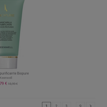
purificante Biopure
Keenwell
,79 €
15,99 €
1
2
3
…
9