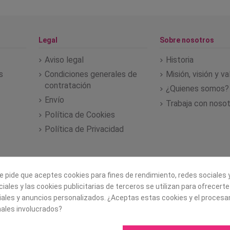
Legal
Sobre nosotros
Aviso legal
Historia
s
Condiciones generales de
Misión, visión y v
contratación
¿Quienes somos?
Envío
Trabaja con noso
Política de Cookies
Política de Privacidad
e pide que aceptes cookies para fines de rendimiento, redes sociales y
iales y las cookies publicitarias de terceros se utilizan para ofrecert
iales y anuncios personalizados. ¿Aceptas estas cookies y el proces
ales involucrados?