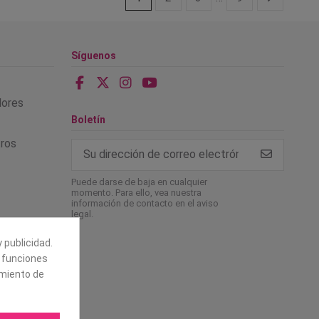
Síguenos
alores
Boletín
tros
Puede darse de baja en cualquier
momento. Para ello, vea nuestra
información de contacto en el aviso
legal.
 publicidad.
e funciones
amiento de