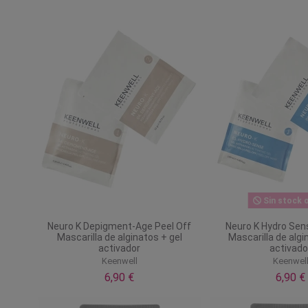
Sin stock o
Neuro K Depigment-Age Peel Off
Neuro K Hydro Sen
Mascarilla de alginatos + gel
Mascarilla de algi
activador
activado
Keenwell
Keenwel
6,90 €
6,90 €