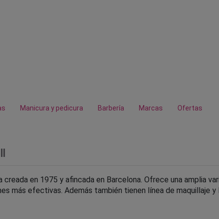
as
Manicura y pedicura
Barbería
Marcas
Ofertas
ll
 creada en 1975 y afincada en Barcelona. Ofrece una amplia vari
es más efectivas. Además también tienen línea de maquillaje y l