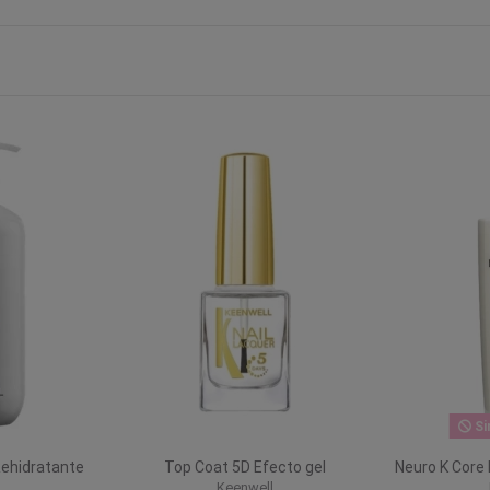
Si
Rehidratante
Top Coat 5D Efecto gel
Neuro K Core
l
Keenwell