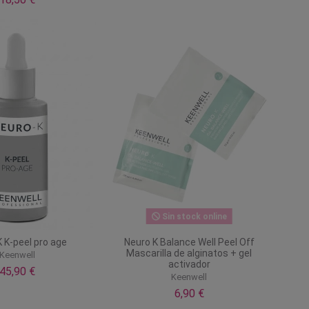
Sin stock online
 K-peel pro age
Neuro K Balance Well Peel Off
Mascarilla de alginatos + gel
Keenwell
activador
45,90 €
Keenwell
6,90 €