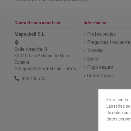
Contacta con nosotros
Información
Mapexbell S.L.
Profesionales
Preguntas frecuente
Calle Arrecife, 8
Tiendas
35010 Las Palmas de Gran
Envío
Canaria
Pago seguro
Polígono Industrial Las Torres
Contáctanos
928240540
Esta tienda t
Las redes soc
de redes soc
datos person