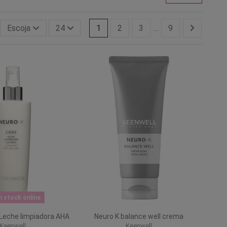
Escoja
24
1
2
3
…
9
n stock online
 Leche limpiadora AHA
Neuro K balance well crema
Keenwell
Keenwell