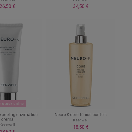
26,50 €
34,50 €
n stock online
e peeling enzimático
Neuro K core tónico confort
crema
Keenwell
Keenwell
18,50 €
18,50 €