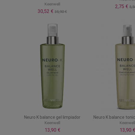
Keenwell
2,75 €
5,5
30,52 €
35,90 €
Neuro K balance gel limpiador
Neuro K balance tonic
Keenwell
Keenwel
13,90 €
13,90 