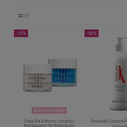
-15%
-50%
Sin stock online
Pack Día & Noche Complejo
Emulsión Corporal 
Restaurador De Hidratación
Keenwel