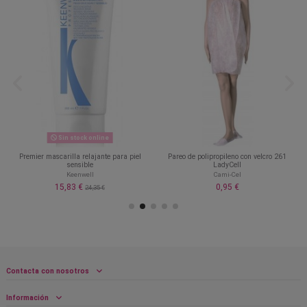
Sin stock online
Premier mascarilla relajante para piel
Pareo de polipropileno con velcro 261
sensible
LadyCell
Keenwell
Cami-Cel
15,83 €
0,95 €
24,35 €
Contacta con nosotros
Información