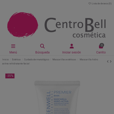
Lista de deseos (
0
)
0
Menú
Búsqueda
Iniciar sesión
Carrito
Inicio
Estética
Cuidado dermatológico
Mascarillas estéticas
Mascarilla hidro
activa rehidratante facial
-35%