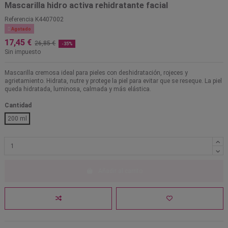
Mascarilla hidro activa rehidratante facial
Referencia
K4407002

Agotado
17,45 €
26,85 €
-35%
Sin impuesto
Mascarilla cremosa ideal para pieles con deshidratación, rojeces y
agrietamiento. Hidrata, nutre y protege la piel para evitar que se reseque. La piel
queda hidratada, luminosa, calmada y más elástica.
Cantidad
200 ml
Añadir al carrito