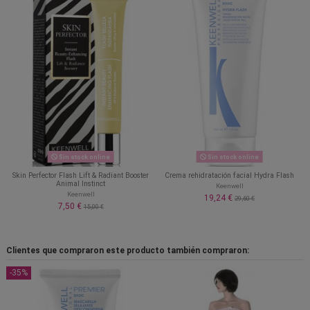
Sin stock online
Sin stock online
Skin Perfector Flash Lift & Radiant Booster
Crema rehidratación facial Hydra Flash
Animal Instinct
Keenwell
Keenwell
19,24 €
29,60 €
7,50 €
15,00 €
Clientes que compraron este producto también compraron:
-35%