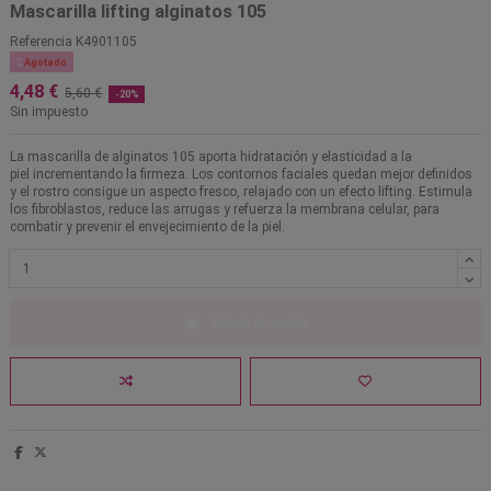
Mascarilla lifting alginatos 105
Referencia
K4901105

Agotado
4,48 €
5,60 €
-20%
Sin impuesto
La mascarilla de alginatos 105 aporta hidratación y elasticidad a la
piel incrementando la firmeza. Los contornos faciales quedan mejor definidos
y el rostro consigue un aspecto fresco, relajado con un efecto lifting. Estimula
los fibroblastos, reduce las arrugas y refuerza la membrana celular, para
combatir y prevenir el envejecimiento de la piel.
Añadir al carrito