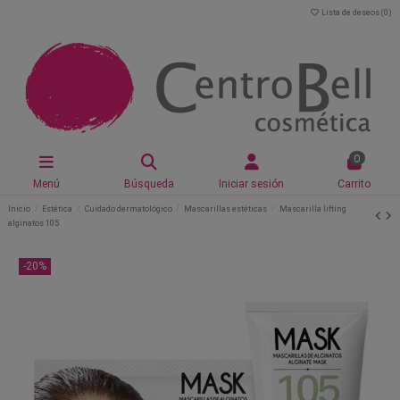
Lista de deseos (
0
)
0
Menú
Búsqueda
Iniciar sesión
Carrito
Inicio
Estética
Cuidado dermatológico
Mascarillas estéticas
Mascarilla lifting
alginatos 105
-20%