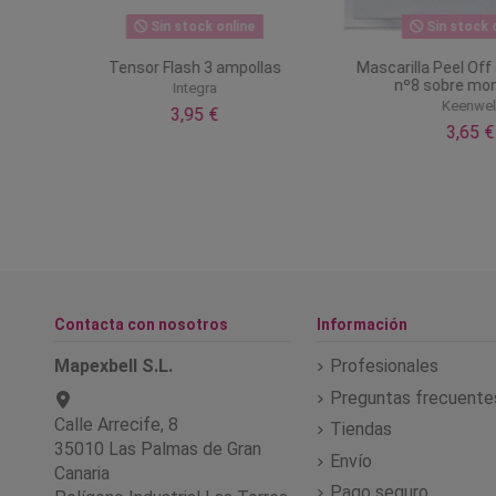
Sin stock online
Sin stock o
 Super
Tensor Flash 3 ampollas
Mascarilla Peel Off
nº8 sobre mo
Integra
Keenwel
3,95 €
3,65 €
Contacta con nosotros
Información
Mapexbell S.L.
Profesionales
Preguntas frecuente
Calle Arrecife, 8
Tiendas
35010 Las Palmas de Gran
Envío
Canaria
Pago seguro