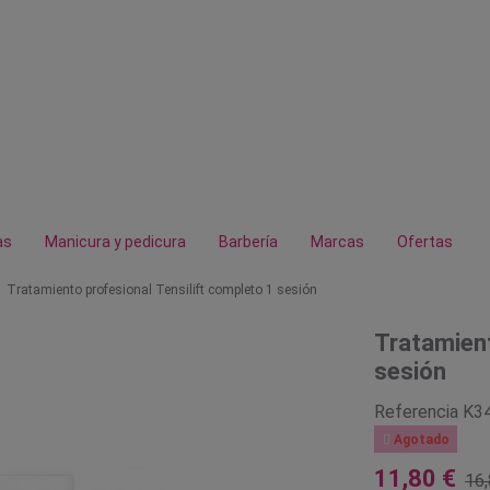
as
Manicura y pedicura
Barbería
Marcas
Ofertas
Tratamiento profesional Tensilift completo 1 sesión
Tratamient
sesión
Referencia
K3

Agotado
11,80 €
16,