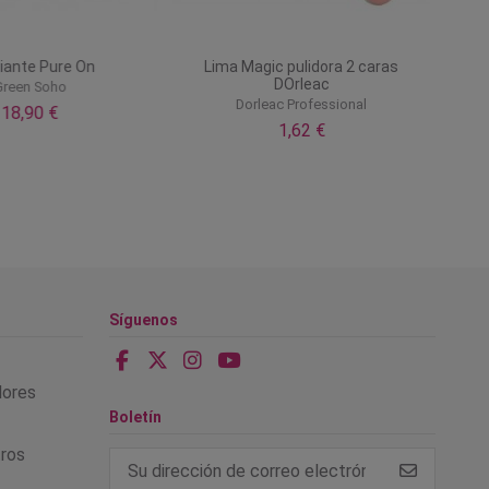
iante Pure On
Lima Magic pulidora 2 caras
DOrleac
reen Soho
Dorleac Professional
18,90 €
1,62 €
Síguenos
alores
Boletín
tros