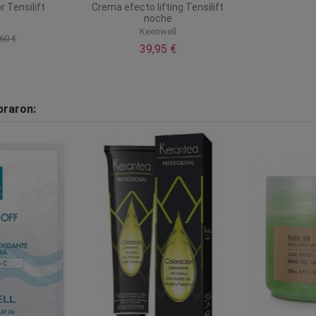
 Tensilift
Crema efecto lifting Tensilift
noche
l
Keenwell
60 €
39,95 €
praron: