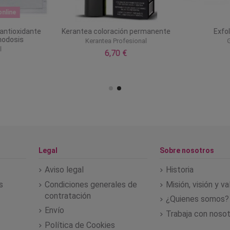
nline
 antioxidante
Kerantea coloración permanente
Exfol
nodosis
Kerantea Profesional
G
l
6,70 €
Legal
Sobre nosotros
Aviso legal
Historia
s
Condiciones generales de
Misión, visión y v
contratación
¿Quienes somos?
Envío
Trabaja con noso
Política de Cookies