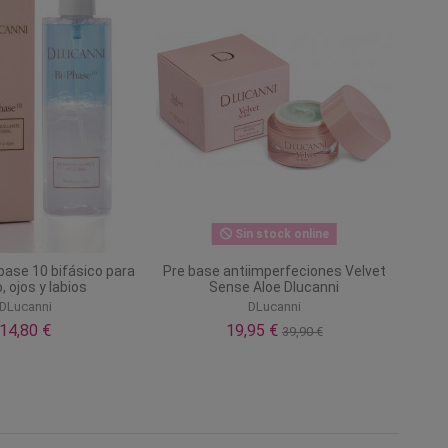
Sin stock online
pase 10 bifásico para
Pre base antiimperfeciones Velvet
, ojos y labios
Sense Aloe Dlucanni
DLucanni
DLucanni
14,80 €
19,95 €
39,90 €