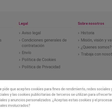
Legal
Sobre nosotros
Aviso legal
Historia
s
Condiciones generales de
Misión, visión y v
contratación
¿Quienes somos?
Envío
Trabaja con noso
Política de Cookies
Política de Privacidad
e pide que aceptes cookies para fines de rendimiento, redes sociales y
iales y las cookies publicitarias de terceros se utilizan para ofrecert
iales y anuncios personalizados. ¿Aceptas estas cookies y el proces
ales involucrados?