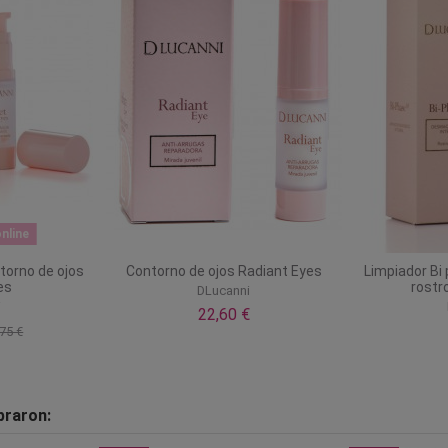
nline
torno de ojos
Contorno de ojos Radiant Eyes
Limpiador Bi 
es
rostro
DLucanni
i
22,60 €
75 €
praron: