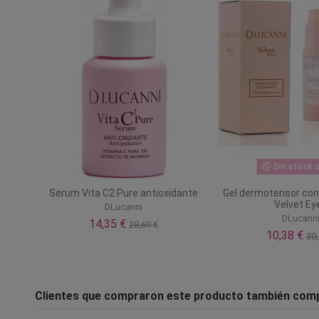
Sin stock o
Serum Vita C2 Pure antioxidante
Gel dermotensor con
Velvet Ey
DLucanni
DLucann
14,35 €
28,69 €
10,38 €
20,
Clientes que compraron este producto también com