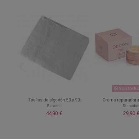
Sin stock o
oche
Toallas de algodón 50 x 90
Crema reparadora 
Eurostil
DLucann
44,90 €
29,90 