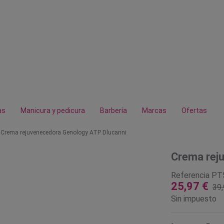
as
Manicura y pedicura
Barbería
Marcas
Ofertas
Crema rejuvenecedora Genology ATP Dlucanni
Crema rej
Referencia
PT
25,97 €
39,
Sin impuesto