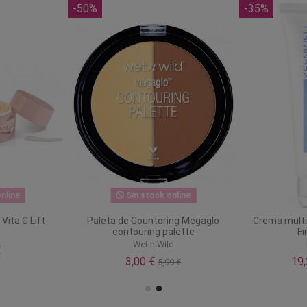
-50%
-35%
nline
Sin stock online
Vita C Lift
Paleta de Countoring Megaglo
Crema multi
contouring palette
Fi
i
Wet n Wild
€
3,00 €
19
5,99 €