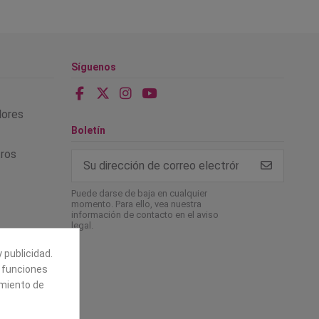
Síguenos
alores
Boletín
tros
Puede darse de baja en cualquier
momento. Para ello, vea nuestra
información de contacto en el aviso
legal.
 publicidad.
e funciones
amiento de