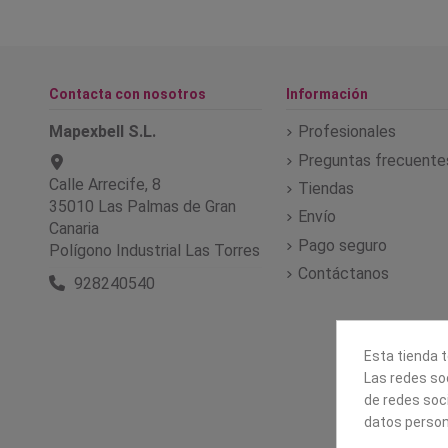
Contacta con nosotros
Información
Mapexbell S.L.
Profesionales
Preguntas frecuente
Calle Arrecife, 8
Tiendas
35010 Las Palmas de Gran
Envío
Canaria
Pago seguro
Polígono Industrial Las Torres
Contáctanos
928240540
Esta tienda t
Las redes soc
de redes soc
datos person