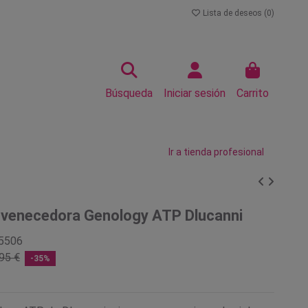
Lista de deseos (
0
)
Búsqueda
Iniciar sesión
Carrito
Ir a tienda profesional
uvenecedora Genology ATP Dlucanni
5506
95 €
-35%