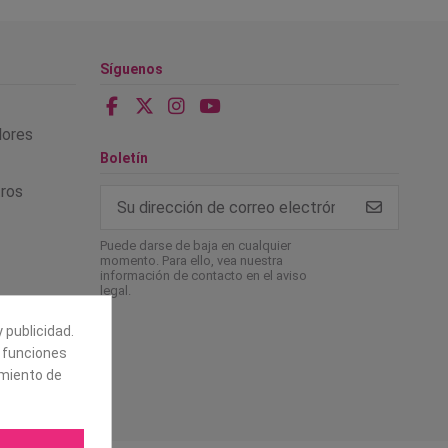
Síguenos
alores
Boletín
tros
Puede darse de baja en cualquier
momento. Para ello, vea nuestra
información de contacto en el aviso
legal.
 publicidad.
e funciones
amiento de