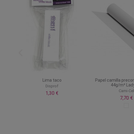
vo
Lima taco
Papel camilla preco
44g/m² Lady
Disprof
Cami-Ce
1,30 €
7,70 €