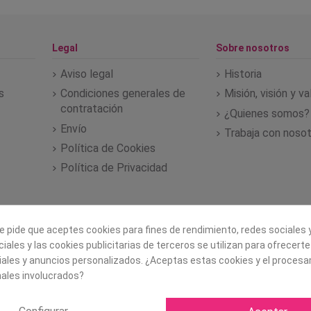
Legal
Sobre nosotros
Aviso legal
Historia
s
Condiciones generales de
Misión, visión y v
contratación
¿Quienes somos?
Envío
Trabaja con noso
Política de Cookies
Política de Privacidad
e pide que aceptes cookies para fines de rendimiento, redes sociales y
iales y las cookies publicitarias de terceros se utilizan para ofrecert
iales y anuncios personalizados. ¿Aceptas estas cookies y el proces
ales involucrados?