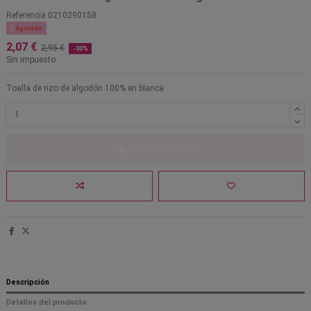
Referencia
0210290158

Agotado
2,07 €
2,95 €
-30%
Sin impuesto
Toalla de rizo de algodón 100% en blanca
Añadir al carrito
Descripción
Detalles del producto