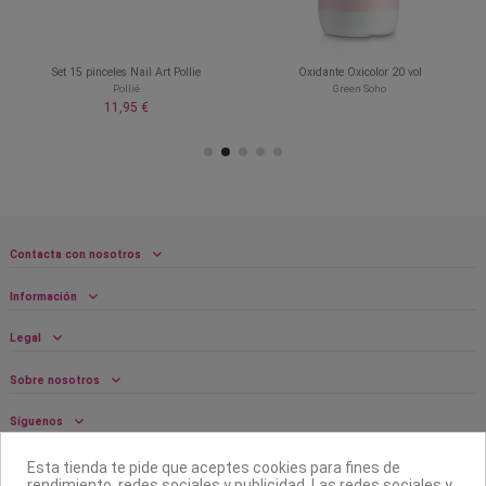
Set 15 pinceles Nail Art Pollie
Oxidante Oxicolor 20 vol
Pollié
Green Soho
11,95 €
Contacta con nosotros
Información
Legal
Sobre nosotros
Síguenos
Boletín
Esta tienda te pide que aceptes cookies para fines de
rendimiento, redes sociales y publicidad. Las redes sociales y