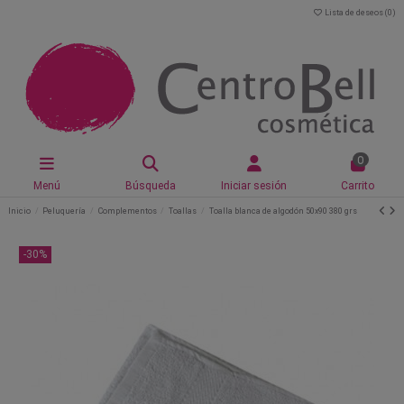
Lista de deseos (
0
)
0
Menú
Búsqueda
Iniciar sesión
Carrito
Inicio
Peluquería
Complementos
Toallas
Toalla blanca de algodón 50x90 380 grs
-30%