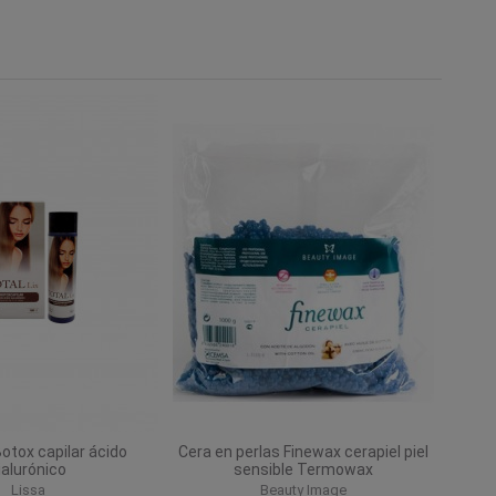
Botox capilar ácido
Cera en perlas Finewax cerapiel piel
ialurónico
sensible Termowax
Lissa
Beauty Image