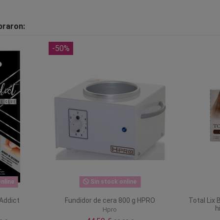
praron:
-50%
nline
Sin stock online
 Addict
Fundidor de cera 800 g HPRO
Total Lix 
h
Hpro