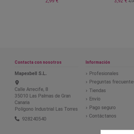
2,99 €
3,92 €
4,9
Contacta con nosotros
Información
Mapexbell S.L.
Profesionales
Preguntas frecuente
Calle Arrecife, 8
Tiendas
35010 Las Palmas de Gran
Envío
Canaria
Pago seguro
Polígono Industrial Las Torres
Contáctanos
928240540