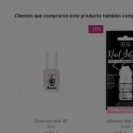
Clientes que compraron este producto también com
-20%
Sin stock o
as
Base esmalte 40"
Adhesivo Nail
Elixir
Ardell