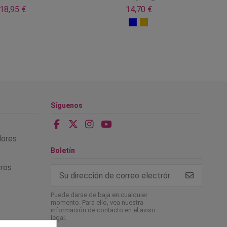
18,95 €
14,70 €
Síguenos
alores
Boletín
tros
Puede darse de baja en cualquier
momento. Para ello, vea nuestra
información de contacto en el aviso
legal.