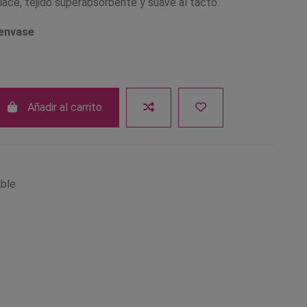
lace, tejido superabsorbente y suave al tacto.
 envase
Añadir al carrito
able