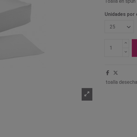
Toalla en spun 
Unidades por
toalla desech