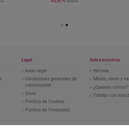
44,50 €
0 €
89,00 €
Legal
Sobre nosotros
Aviso legal
Historia
s
Condiciones generales de
Misión, visión y v
contratación
¿Quienes somos?
Envío
Trabaja con noso
Política de Cookies
Política de Privacidad