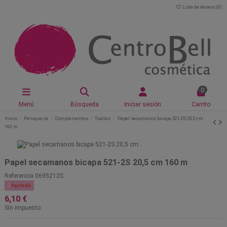
Lista de deseos (
0
)
0
Menú
Búsqueda
Iniciar sesión
Carrito
Inicio
Peluquería
Complementos
Toallas
Papel secamanos bicapa 521-2S 20,5 cm
160 m
Papel secamanos bicapa 521-2S 20,5 cm 160 m
Referencia
0695212S

Agotado
6,10 €
Sin impuesto