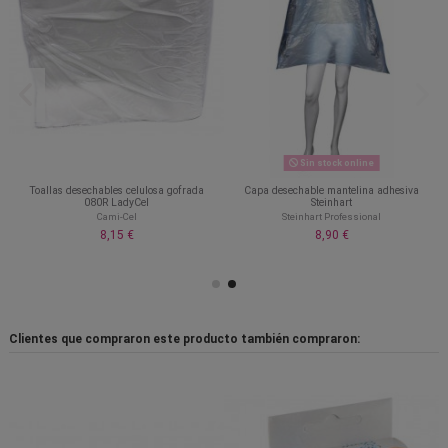
Sin stock online
Toallas desechables celulosa gofrada
Capa desechable mantelina adhesiva
080R LadyCel
Steinhart
Cami-Cel
Steinhart Professional
8,15 €
8,90 €
Clientes que compraron este producto también compraron: