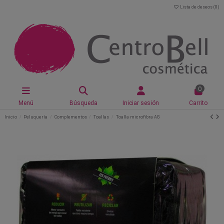
Lista de deseos (
0
)
0
Menú
Búsqueda
Iniciar sesión
Carrito
Inicio
Peluquería
Complementos
Toallas
Toalla microfibra AG